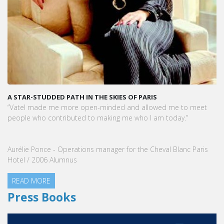
A STAR-STUDDED PATH IN THE SKIES OF PARIS
“Vatel made me more open-minded and allowed me to meet
people who contributed to making me who I am today.”
Aurélie Ponce - Operations manager for the Cheval Blanc Paris
Hotel / 2006 Alumnus
READ MORE
Press Books