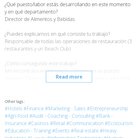
¿Qué puesto/labor estás desarrollando en este momento
y en qué departamento?
Director de Alimentos y Bebidas.
¿Puedes explicarnos en qué consiste tu trabajo?
Responsable de todas las operaciones de restauración (3
restaurantes y un Beach Club)
¿Cómo conseguiste este trabajo?
Me encontraba en Amanpulo, Filipinas, en un puesto
Read more
superior. Debido a que he sido recientemente padre pedí
el traslado a Europa.
¿Cómo definirías tu paso por la Escuela Vatel?
Other tags :
Una experiencia muy buena. Fui de los primeros
#Hotels
#Finance
#Marketing - Sales
#Entrepreneurship
estudiantes. Conocí a gente muy interesante, profesores y
#Agri-food
#Audit - Coaching - Consulting
#Bank -
estudiantes, con los que mantengo el contacto todavía.
Insurance
#Casinos
#Retail
#Communication
#Ecotourism
#Education - Training
#Events
#Real estate
#Heavy
¿Qué es lo que más te gusta de tu día a día?