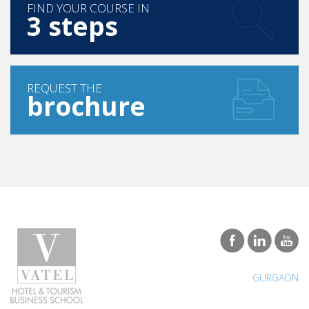
FIND YOUR COURSE IN
3 steps
REQUEST THE
brochure
GURGAON