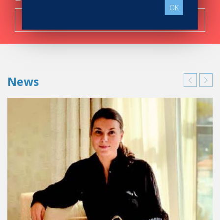
años más.
OK
Search now!
News